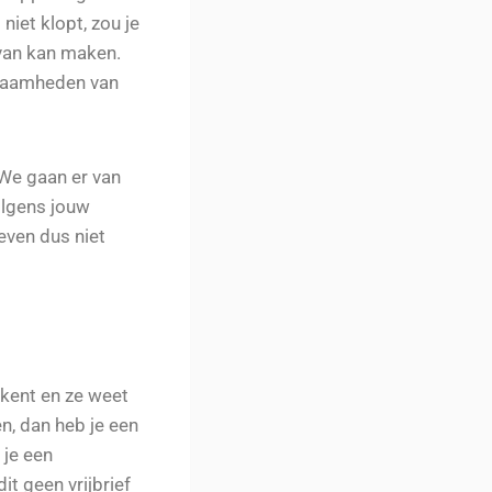
iet klopt, zou je
 van kan maken.
kzaamheden van
 We gaan er van
olgens jouw
even dus niet
rkent en ze weet
n, dan heb je een
 je een
t geen vrijbrief