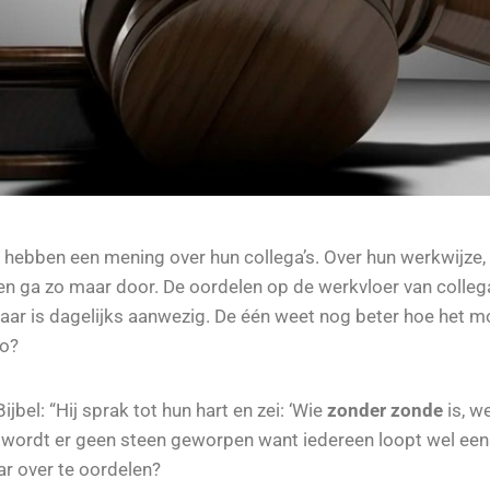
hebben een mening over hun collega’s. Over hun werkwijze, o
k en ga zo maar door. De oordelen op de werkvloer van collega
aar is dagelijks aanwezig. De één weet nog beter hoe het m
zo?
ijbel: “Hij sprak tot hun hart en zei: ‘Wie
zonder zonde
is, w
n wordt er geen steen geworpen want iedereen loopt wel een
ar over te oordelen?