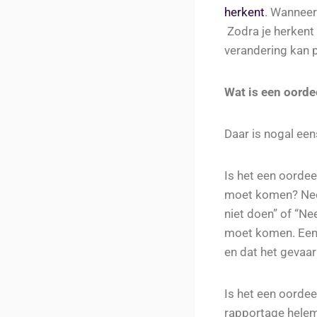
herkent
. Wanneer 
Zodra je herkent d
verandering kan p
Wat is een oorde
Daar is nogal een
Is het een oordeel
moet komen? Nee n
niet doen” of “Nee
moet komen. Een 2
en dat het gevaar
Is het een oordeel
rapportage helem