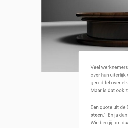
Veel werknemers 
over hun uiterlij
geroddel over elk
Maar is dat ook 
Een quote uit de B
steen
.” En ja da
Wie ben jij om da