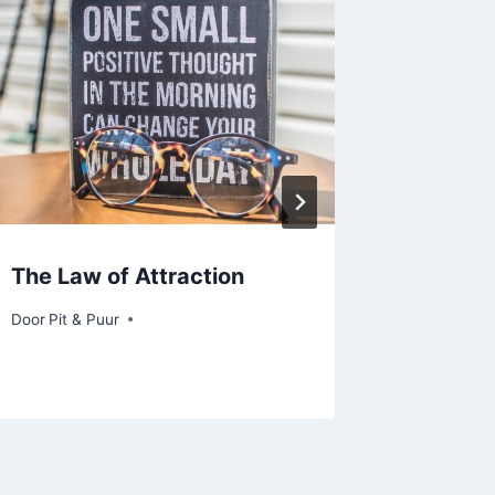
The Law of Attraction
Frustra
Door
Pit & Puur
Door
Pit & 