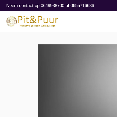
Neem contact op 0649938700 of 0655716686