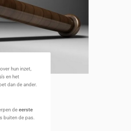
ver hun inzet,
’s en het
oet dan de ander.
erpen de
eerste
s buiten de pas.