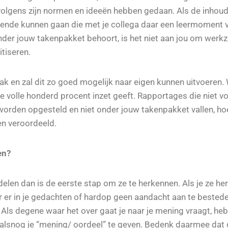
olgens zijn normen en ideeën hebben gedaan. Als de inhoud n
evende kunnen gaan die met je collega daar een leermoment
onder jouw takenpakket behoort, is het niet aan jou om wer
itiseren.
taak en zal dit zo goed mogelijk naar eigen kunnen uitvoeren.
de volle honderd procent inzet geeft. Rapportages die niet v
worden opgesteld en niet onder jouw takenpakket vallen, ho
den veroordeeld.
en?
delen dan is de eerste stap om ze te herkennen. Als je ze he
or er in je gedachten of hardop geen aandacht aan te bestede
 Als degene waar het over gaat je naar je mening vraagt, heb
lsnog je “mening/ oordeel” te geven. Bedenk daarmee dat di